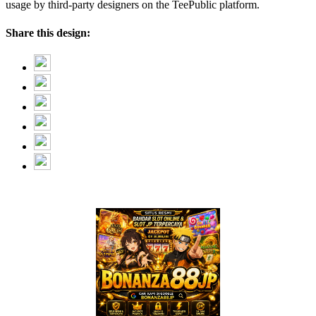
usage by third-party designers on the TeePublic platform.
Share this design: