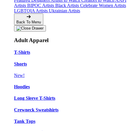
Featured Designers
Artists to Watch
Creators to Watch
AAPI
Artists
BIPOC Artists
Black Artists
Celebrate Women Artists
LGBTQIA Artists
Ukrainian Artists
Back To Menu
Adult Apparel
T-Shirts
Shorts
New!
Hoodies
Long Sleeve T-Shirts
Crewneck Sweatshirts
Tank Tops