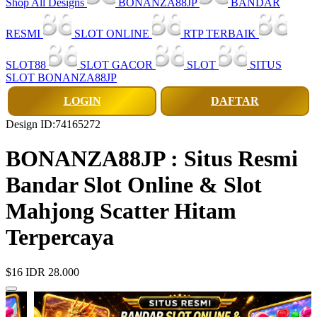
Shop All Designs
BONANZA88JP
BANDAR
RESMI
SLOT ONLINE
RTP TERBAIK
SLOT88
SLOT GACOR
SLOT
SITUS
SLOT BONANZA88JP
LOGIN
DAFTAR
Design ID:74165272
BONANZA88JP : Situs Resmi
Bandar Slot Online & Slot
Mahjong Scatter Hitam
Terpercaya
$16
IDR 28.000