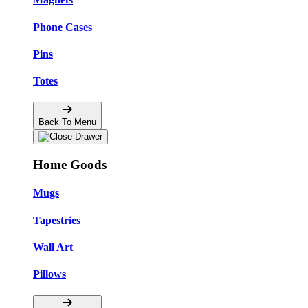
Phone Cases
Pins
Totes
Back To Menu
Home Goods
Mugs
Tapestries
Wall Art
Pillows