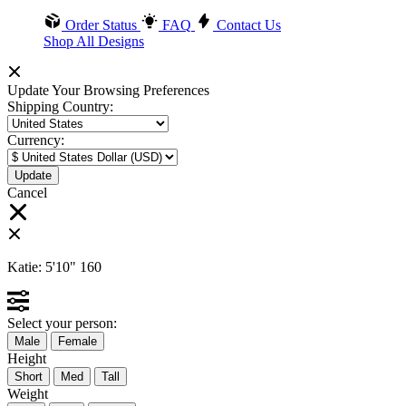
Order Status
FAQ
Contact Us
Shop All Designs
Update Your Browsing Preferences
Shipping Country:
Currency:
Cancel
Katie:
5'10"
160
Select your person:
Male
Female
Height
Short
Med
Tall
Weight