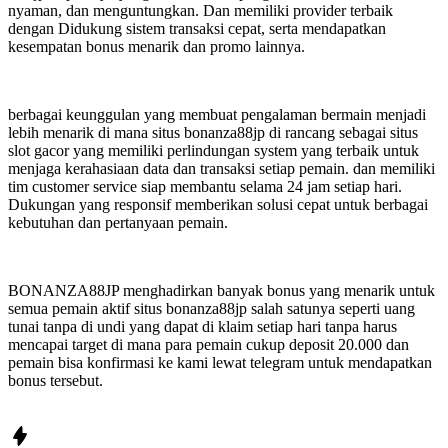
nyaman, dan menguntungkan. Dan memiliki provider terbaik
dengan Didukung sistem transaksi cepat, serta mendapatkan
kesempatan bonus menarik dan promo lainnya.
berbagai keunggulan yang membuat pengalaman bermain menjadi
lebih menarik di mana situs bonanza88jp di rancang sebagai situs
slot gacor yang memiliki perlindungan system yang terbaik untuk
menjaga kerahasiaan data dan transaksi setiap pemain. dan memiliki
tim customer service siap membantu selama 24 jam setiap hari.
Dukungan yang responsif memberikan solusi cepat untuk berbagai
kebutuhan dan pertanyaan pemain.
BONANZA88JP menghadirkan banyak bonus yang menarik untuk
semua pemain aktif situs bonanza88jp salah satunya seperti uang
tunai tanpa di undi yang dapat di klaim setiap hari tanpa harus
mencapai target di mana para pemain cukup deposit 20.000 dan
pemain bisa konfirmasi ke kami lewat telegram untuk mendapatkan
bonus tersebut.